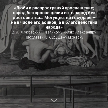
«Люби и распространяй просвещение;
народ без просвещения есть народ без
достоинства… Могущество государя —
не в числе его воинов, а в благоденствии
народа»
В. А. Жуковский — великому князю Александру
Николаевичу, будущему монарху