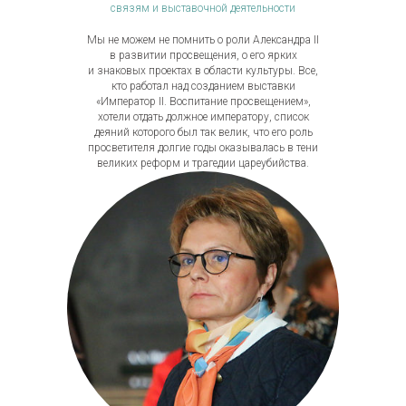
связям и выставочной деятельности
Мы не можем не помнить о роли Александра II
в развитии просвещения, о его ярких
и знаковых проектах в области культуры. Все,
кто работал над созданием выставки
«Император II. Воспитание просвещением»,
хотели отдать должное императору, список
деяний которого был так велик, что его роль
просветителя долгие годы оказывалась в тени
великих реформ и трагедии цареубийства.